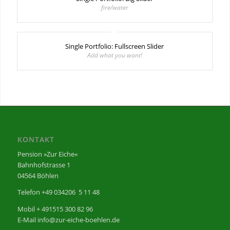
fire/water
Single Portfolio: Fullscreen Slider
Add what you want!
KONTAKT
Pension »Zur Eiche«
Bahnhofstrasse 1
04564 Böhlen
Telefon +49 034206 5 11 48
Mobil + 491515 300 82 96
E-Mail info@zur-eiche-boehlen.de