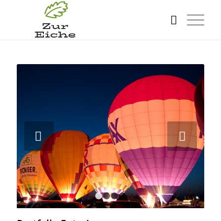
Weiter
1
2
3
4